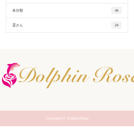
未分類
46
霊さん
24
Copyright ©
DolphinRoes