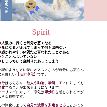
Spirit
◆
人混みに行くと気分が悪くなる
◆
夜になると疲れてしまって何も出来ない
◆
憑かれやすい体質だと言われたことがある
◆
とことんついていない
◆
しょっちゅう金縛りにあってしまう
上記のような方に特にオススメなのが自分にも霊さん
にも優しい
【モナ浄化】
です。
自分
はもちろん、
他人や動物、場所、モノ
に対しても
浄化
することが出来るようになります。
ヒーリングに対して、浄化は
即効性
を感じられるのが
大きな特徴です。
この浄化によって
自分の波動を安定させる
ことができ