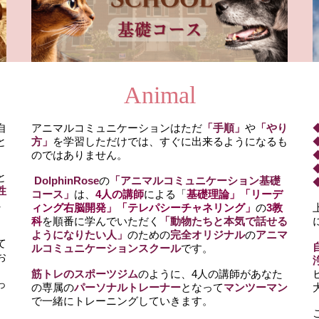
Animal
自
アニマルコミュニケーションはただ
「手順」
や
「やり
と
方」
を学習しただけでは、すぐに出来るようになるも
のではありません。
と
DolphinRose
の
「アニマルコミュニケーション基礎
性
コース」
は、
4人の講師
による「
基礎理論」「リーデ
し
ィング右脳開発」「テレパシーチャネリング」
の
3教
科
を順番に学んでいただく
「動物たちと本気で話せる
ようになりたい人」
のための
完全オリジナル
の
アニマ
て
ルコミュニケーションスクール
です。
お
筋トレのスポーツジム
のように、4人の講師があなた
っ
の専属の
パーソナルトレーナー
となって
マンツーマン
で一緒にトレーニングしていきます。