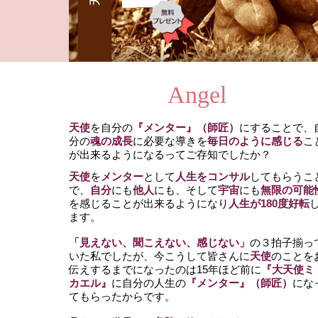
Angel
天使
を自分の
『メンター』（師匠）
にすることで、
分の
魂の成長
に必要な導きを
毎日のように感じる
こ
が出来る
ようになるってご存知でしたか？
天使
を
メンター
として
人生をコンサル
してもらうこ
で、
自分
にも
他人
にも、そして
宇宙
にも
無限の可能
を感じることが出来るようになり
人生が180度好転
ます。
「見えない、聞こえない、感じない」
の３拍子揃っ
いた私でしたが、今こうして皆さんに
天使
のことを
伝えするまでになったのは15年ほど前に
『大天使ミ
カエル』
に自分の人生の
『メンター』（師匠）
にな
てもらったからです。