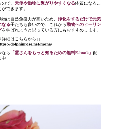
るので、
天使や動物に繋がりやすくなる
体質になるこ
とができます。
動物は自己免疫力が高いため、
浄化をするだけで元気
になる
子たちも多いので、これから
動物へのヒーリン
グ
を学ばれようと思っている方にもおすすめします。
※詳細はこちらから↓↓
ttps://dolphinrose.net/mona/
今なら
「霊さんをもっと知るための無料E-book」
配
布中