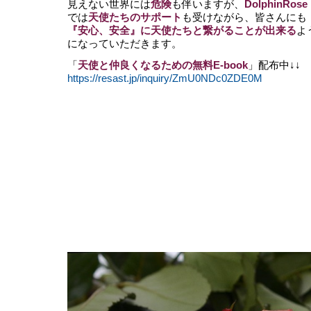
見えない世界には
危険
も伴いますが、
DolphinRose
では
天使たちのサポート
も受けながら、皆さんにも
『安心、安全』に天使たちと繋がることが出来る
よ
になっていただきます。
「
天使と仲良くなるための無料E-book
」配布中↓↓
https://resast.jp/inquiry/ZmU0NDc0ZDE0M