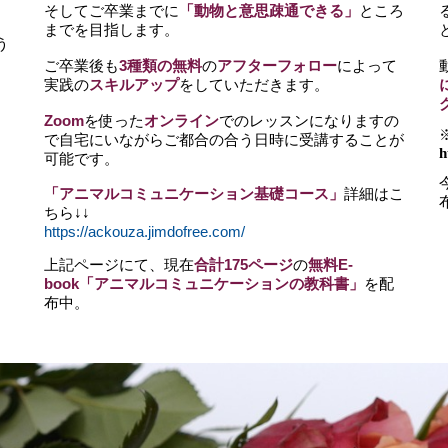
そしてご卒業までに
「動物と意思疎通できる」
ところ
までを目指します。
う
ご卒業後も
3種類の無料
の
アフターフォロー
によって
実践の
スキルアップ
をしていただきます。
Zoom
を使った
オンライン
でのレッスンになりますの
で自宅にいながらご都合の合う日時に受講することが
h
可能です。
「アニマルコミュニケーション基礎コース」
詳細はこ
ちら↓↓
https://ackouza.jimdofree.com/
上記ページにて、現在
合計175ページ
の
無料E-
book「アニマルコミュニケーションの教科書」
を配
布中。