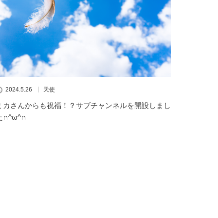
2024.5.26
天使
ミカさんからも祝福！？サブチャンネルを開設しまし
た∩^ω^∩