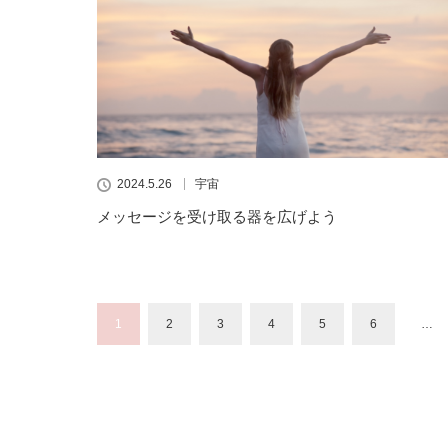
2024.5.26
宇宙
メッセージを受け取る器を広げよう
1
2
3
4
5
6
…