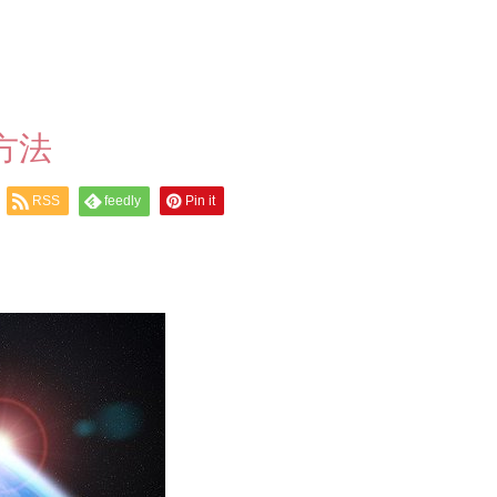
方法
RSS
feedly
Pin it