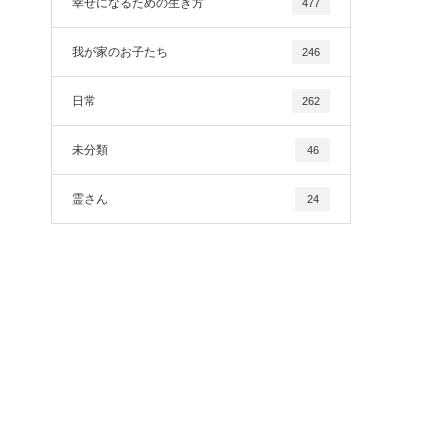
幸せになるための生き方
477
我が家のお子たち
246
日常
262
未分類
46
霊さん
24