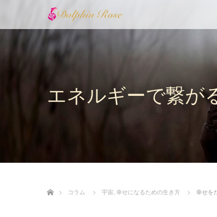
エネルギーで繋が
ホーム
コラム
宇宙
,
幸せになるための生き方
幸せを