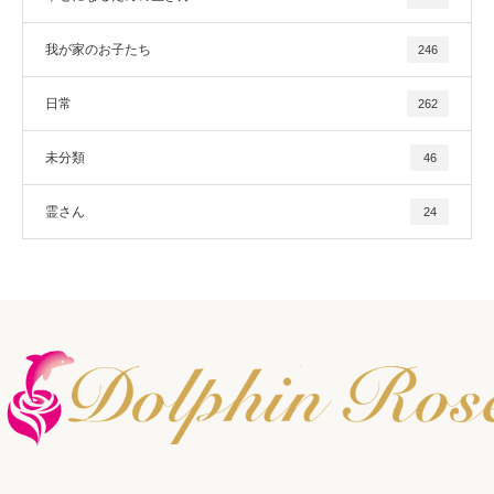
我が家のお子たち
246
日常
262
未分類
46
霊さん
24