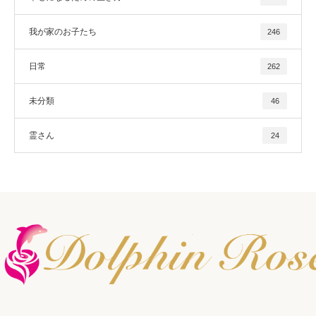
我が家のお子たち
246
日常
262
未分類
46
霊さん
24