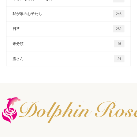
我が家のお子たち
246
日常
262
未分類
46
霊さん
24