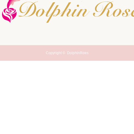
Copyright ©
DolphinRoes