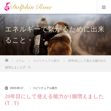
エネルギーで繋がるために出来
ること・・・
ホーム
コラム
スピリチュアル能力
20年目にして使える能力が1
個増えました(T . T)
2023.08.17
スピリチュアル能力
20年目にして使える能力が1個増えました
(T . T)