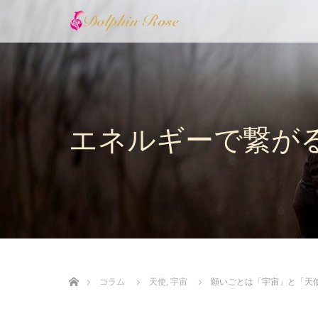
エネルギーで繋が
ホーム
コラム
天使
,
宇宙
願いごとは「宇宙」と「天