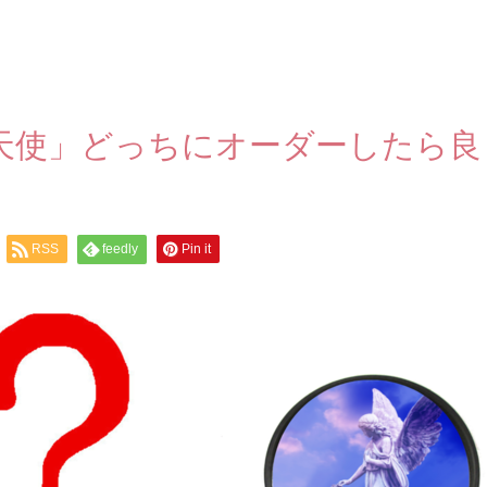
天使」どっちにオーダーしたら良
RSS
feedly
Pin it