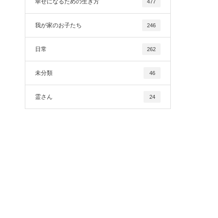
幸せになるための生き方
477
我が家のお子たち
246
日常
262
未分類
46
霊さん
24