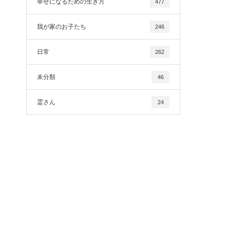
幸せになるための生き方
477
我が家のお子たち
246
日常
262
未分類
46
霊さん
24