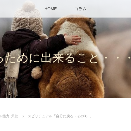
HOME
コラム
るために出来ること・・
ル能力
,
天使
スピリチュアル「自分に戻る（その3）」