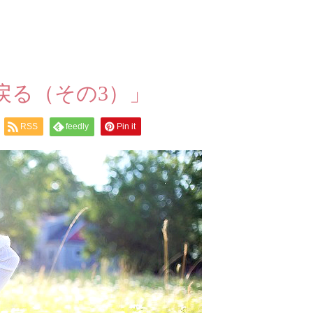
戻る（その3）」
RSS
feedly
Pin it