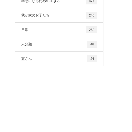
幸せになるための生き方
477
我が家のお子たち
246
日常
262
未分類
46
霊さん
24