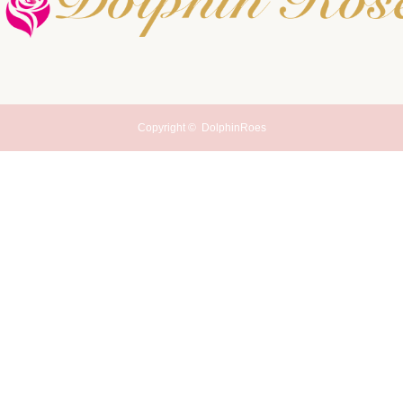
Copyright ©
DolphinRoes