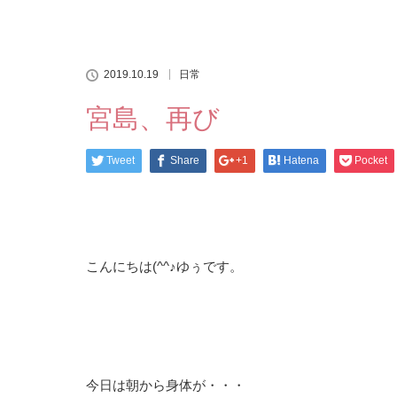
2019.10.19
日常
宮島、再び
Tweet
Share
+1
Hatena
Pocket
こんにちは(^^♪ゆぅです。
今日は朝から身体が・・・