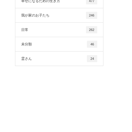
幸せになるための生き方
477
我が家のお子たち
246
日常
262
未分類
46
霊さん
24