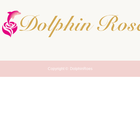
Copyright ©
DolphinRoes