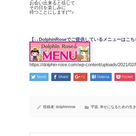
お会い出来ると信じて
その日を楽しみに
待つことにします(^^♪
【↓↓DolphinRoseでご提供しているメニューはこち
https://dolphin-rose.com/wp-content/uploads/2021/0
Tweet
Share
+1
Hatena
Pocket
投稿者:
dolphinrose
宇宙
,
幸せになるための生