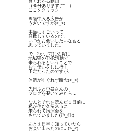
良くわかる動画
（45分あります(^^ゞ）
ここをクリック
※途中入る広告が
うざいですが(>_<)
本当にすごいって
尊敬しているので、
いつかお会いしたいなぁと
思っていました。
で、2か月前に佐賀に
地域猫のTNR活動で
来られるということで
お手伝いをしに行く
予定だったのですが、
体調がすぐれず断念(>_<)
先日ふと中谷さんの
ブログを覗いてみたら…
なんとそれを読んだ１日前に
私が住む久留米市に
来られて講演会を
されていました(◎_◎;)
あと１日早く知っていたら
お会い出来たのに…(>_<)