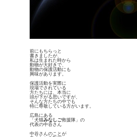
前にもちらっと
書きましたが、
私は生まれた時から
動物が大好きで、
動物の保護活動にも
興味があります。
保護活動を実際に
現場でされている
方たちには、本当に
頭が下がる思いですが、
そんな方たちの中でも
特に尊敬している方がいます。
広島にある
「犬猫
みなしご
救援隊」の
代表の中谷さん
中谷さんのことが