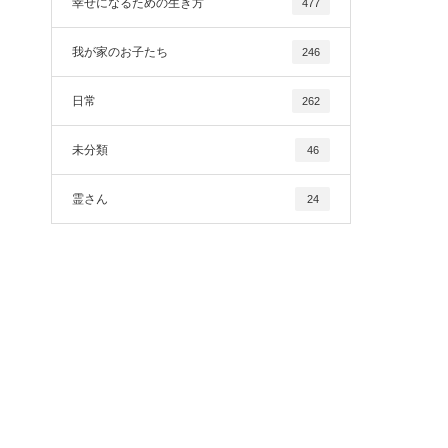
幸せになるための生き方
477
我が家のお子たち
246
日常
262
未分類
46
霊さん
24