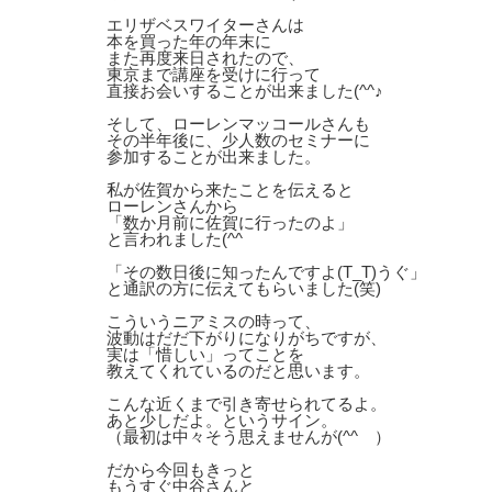
エリザベスワイターさんは
本を買った年の年末に
また再度来日されたので、
東京まで講座を受けに行って
直接お会いすることが出来ました(^^♪
そして、ローレンマッコールさんも
その半年後に、少人数のセミナーに
参加することが出来ました。
私が佐賀から来たことを伝えると
ローレンさんから
「数か月前に佐賀に行ったのよ」
と言われました(^^ゞ
「その数日後に知ったんですよ(T_T)うぐ」
と通訳の方に伝えてもらいました(笑)
こういうニアミスの時って、
波動はだだ下がりになりがちですが、
実は「惜しい」ってことを
教えてくれているのだと思います。
こんな近くまで引き寄せられてるよ。
あと少しだよ。というサイン。
（最初は中々そう思えませんが(^^ゞ）
だから今回もきっと
もうすぐ中谷さんと