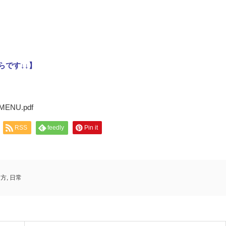
らです↓↓】
2/MENU.pdf
RSS
feedly
Pin it
き方
,
日常