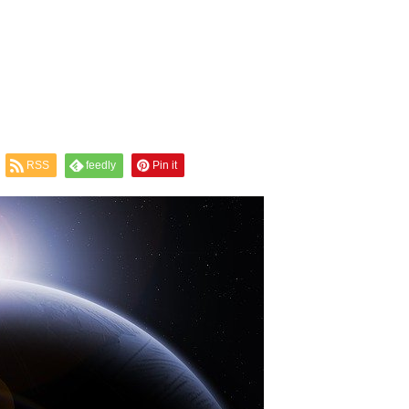
RSS
feedly
Pin it