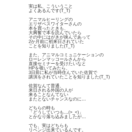
実は私、こういうこと
よくあるんです(T_T)
アニマルヒーリングの
エリザベスワイターさんの
本を買ったときも、
大興奮で本を読んでいたら
その中にはがきが挟んであって
2か月前に初来日されていた
ことを知りました(T_T)
また、アニマルコミュニケーションの
ローレンマッコールさんから
直接セミナーを受けたいなと
HPを覗いてみたら、
3日前に私が当時住んでいた佐賀で
講演をされていたことを知りました(T_T)
佐賀なんて普通、
来日される外国の人が
来ることなんてない
またとないチャンスなのに…
どちらの時も
「どうしていつも…(>_<)」
とかなり落ち込みましたが…
でも、実はどちらも
リベンジ出来ているんです。