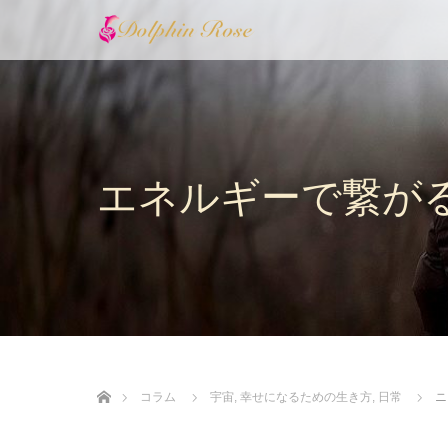
エネルギーで繋が
ホーム
コラム
宇宙
,
幸せになるための生き方
,
日常
ニ