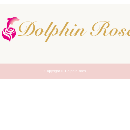
Copyright ©
DolphinRoes