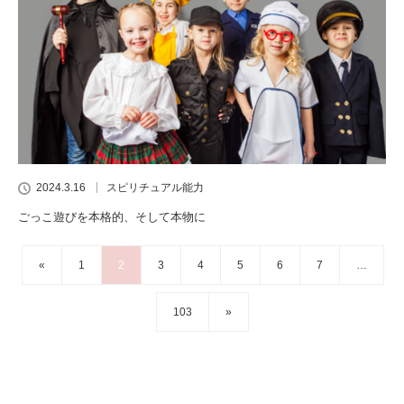
2024.3.16
スピリチュアル能力
ごっこ遊びを本格的、そして本物に
«
1
2
3
4
5
6
7
…
103
»