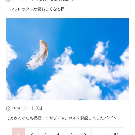
コンプレックスが愛おしくなる日
2024.5.26
天使
ミカさんからも祝福！？サブチャンネルを開設しました∩^ω^∩
1
2
3
4
5
6
…
103