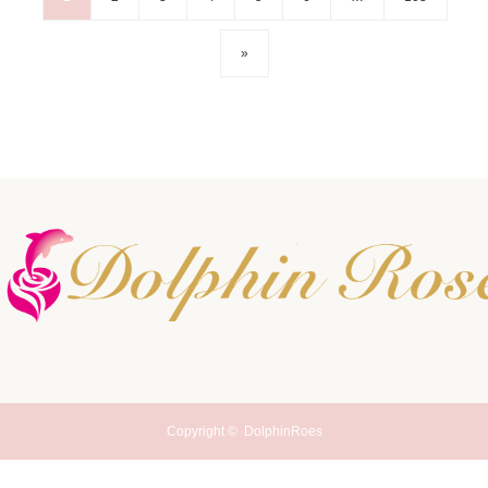
»
Copyright ©
DolphinRoes