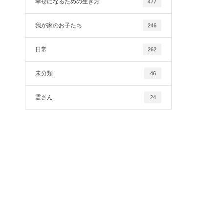
幸せになるための生き方
477
我が家のお子たち
246
日常
262
未分類
46
霊さん
24