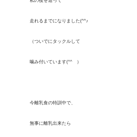
私の後を追って
走れるまでになりました(^^♪
（ついでにタックルして
噛み付いています(^^ゞ）
今離乳食の特訓中で、
無事に離乳出来たら