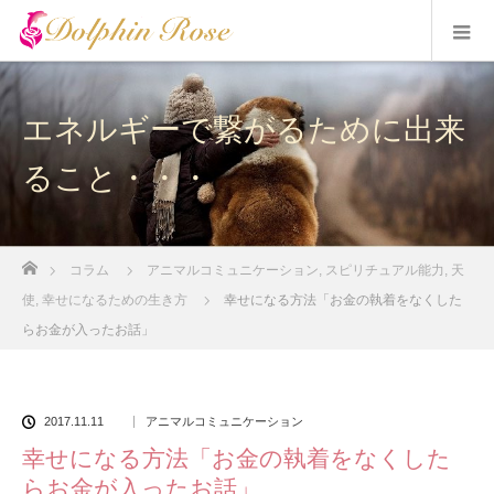
エネルギーで繋がるために出来
ること・・・
ホーム
コラム
アニマルコミュニケーション
,
スピリチュアル能力
,
天
使
,
幸せになるための生き方
幸せになる方法「お金の執着をなくした
らお金が入ったお話」
2017.11.11
アニマルコミュニケーション
幸せになる方法「お金の執着をなくした
らお金が入ったお話」