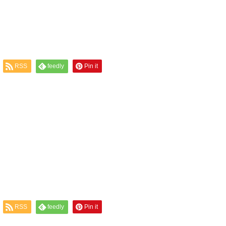
RSS
feedly
Pin it
RSS
feedly
Pin it