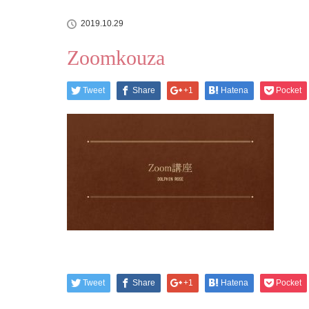
2019.10.29
Zoomkouza
Tweet
Share
+1
Hatena
Pocket
Tweet
Share
+1
Hatena
Pocket