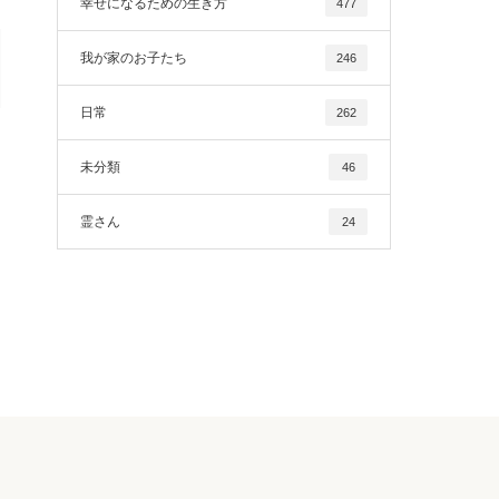
幸せになるための生き方
477
我が家のお子たち
246
日常
262
未分類
46
霊さん
24