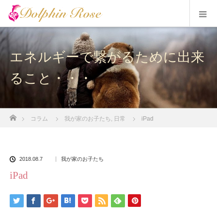
エネルギーで繋がるために出来
ること・・・
ホーム
コラム
我が家のお子たち
,
日常
iPad
2018.08.7
我が家のお子たち
iPad