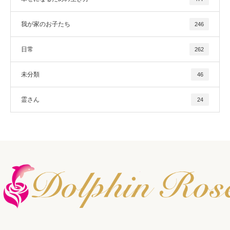
我が家のお子たち
246
日常
262
未分類
46
霊さん
24