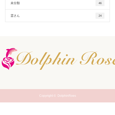
未分類
46
霊さん
24
Copyright ©
DolphinRoes