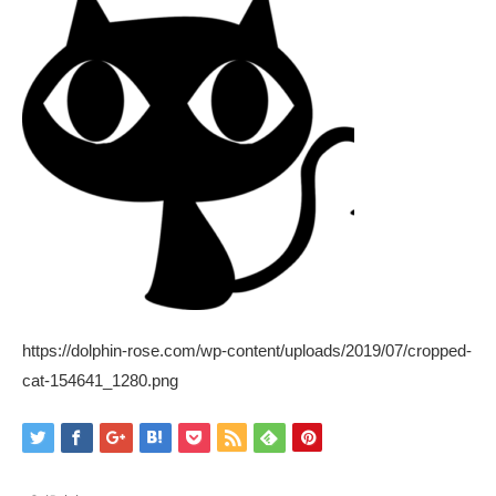
https://dolphin-rose.com/wp-content/uploads/2019/07/cropped-
cat-154641_1280.png