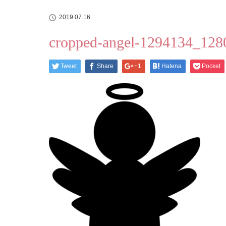
2019.07.16
cropped-angel-1294134_128
Tweet
Share
+1
Hatena
Pocket