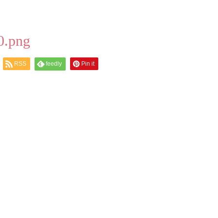
0.png
RSS
feedly
Pin it