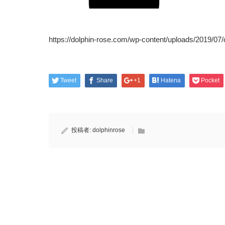
https://dolphin-rose.com/wp-content/uploads/2019/0
Tweet
Share
+1
Hatena
Pocket
投稿者:
dolphinrose