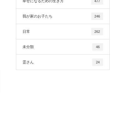
幸せになるための生き方
477
我が家のお子たち
246
日常
262
未分類
46
霊さん
24