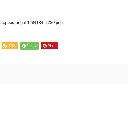
7/cropped-angel-1294134_1280.png
RSS
feedly
Pin it