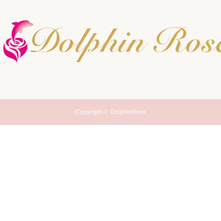
Copyright ©
DolphinRoes