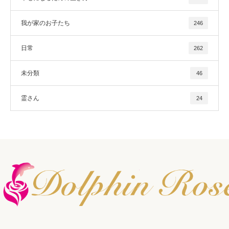
我が家のお子たち
246
日常
262
未分類
46
霊さん
24