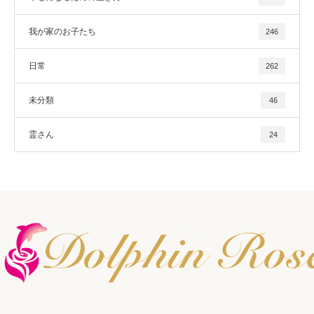
我が家のお子たち
246
日常
262
未分類
46
霊さん
24