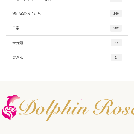
我が家のお子たち
246
日常
262
未分類
46
霊さん
24