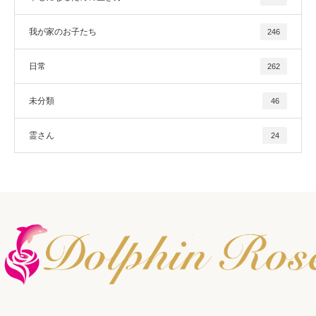
我が家のお子たち
246
日常
262
未分類
46
霊さん
24