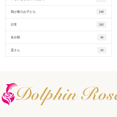
我が家のお子たち
246
日常
262
未分類
46
霊さん
24