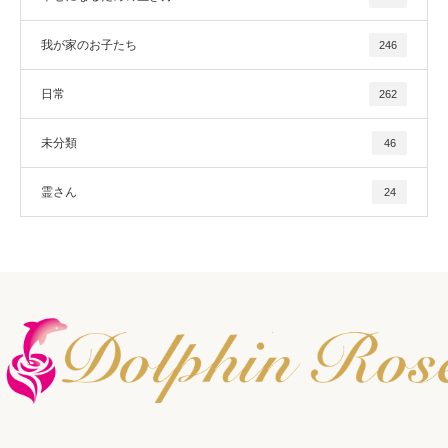
我が家のお子たち
246
日常
262
未分類
46
霊さん
24