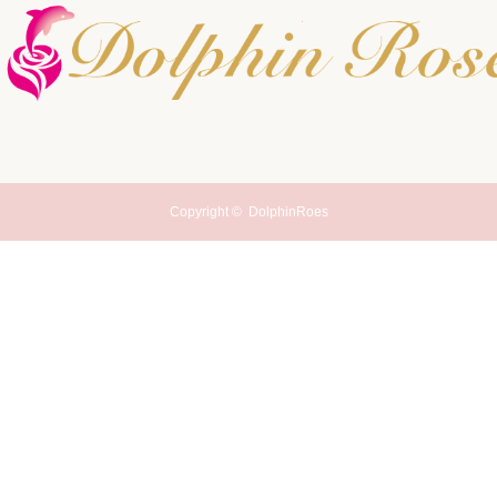
Copyright ©
DolphinRoes