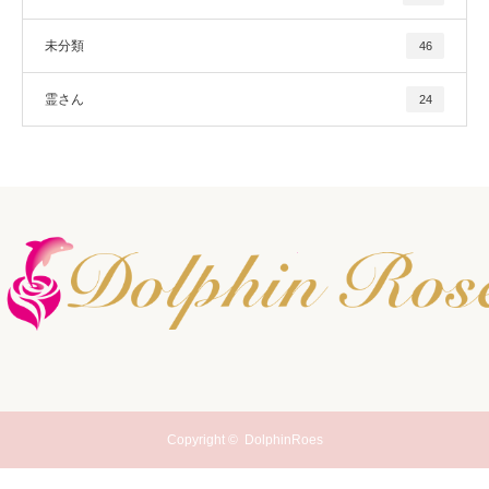
未分類
46
霊さん
24
Copyright ©
DolphinRoes