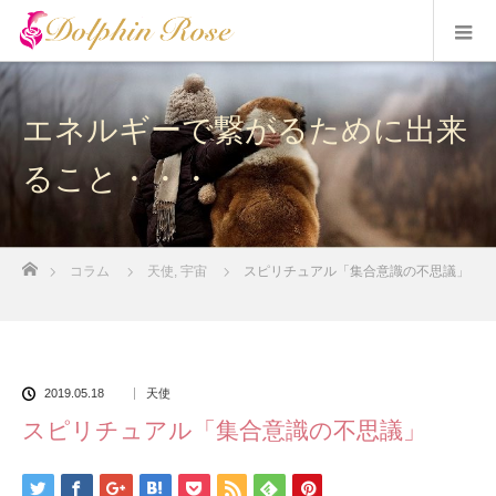
エネルギーで繋がるために出来
ること・・・
ホーム
コラム
天使
,
宇宙
スピリチュアル「集合意識の不思議」
2019.05.18
天使
スピリチュアル「集合意識の不思議」