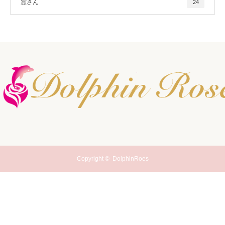
霊さん
24
Copyright ©
DolphinRoes