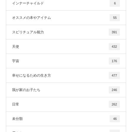
インナーチャイルド
6
オススメの本やアイテム
55
スピリチュアル能力
391
天使
432
宇宙
176
幸せになるための生き方
477
我が家のお子たち
246
日常
262
未分類
46