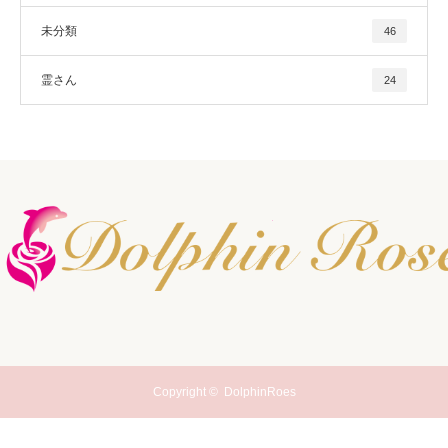
未分類
46
霊さん
24
Copyright ©
DolphinRoes