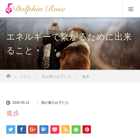
エネルギーで繋がるために出来
ること・・・
ホーム
コラム
我が家のお子たち
進歩
2020.05.12
我が家のお子たち
進歩