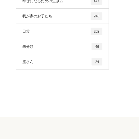
幸せになるための生き方
477
我が家のお子たち
246
日常
262
未分類
46
霊さん
24