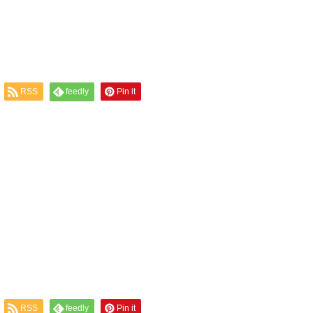
RSS
feedly
Pin it
RSS
feedly
Pin it