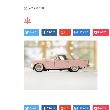
2019.07.30
車
Tweet
Share
+1
Hatena
Pocket
Tweet
Share
+1
Hatena
Pocket