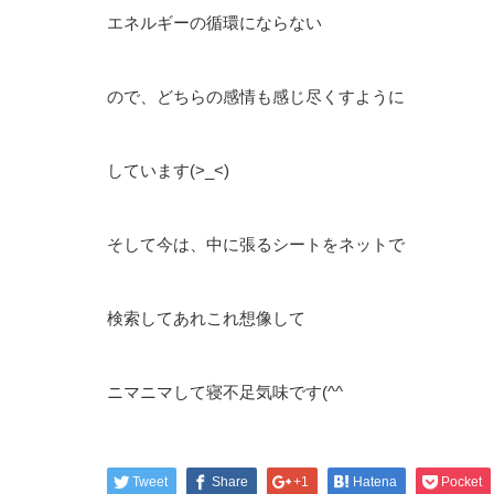
エネルギーの循環にならない
ので、どちらの感情も感じ尽くすように
しています(>_<)
そして今は、中に張るシートをネットで
検索してあれこれ想像して
ニマニマして寝不足気味です(^^ゞ
Tweet
Share
+1
Hatena
Pocket