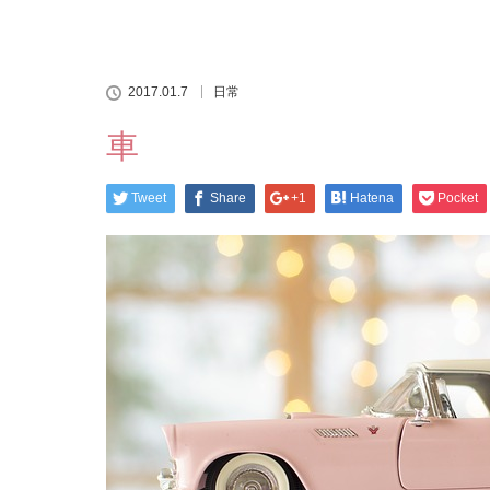
2017.01.7
日常
車
Tweet
Share
+1
Hatena
Pocket