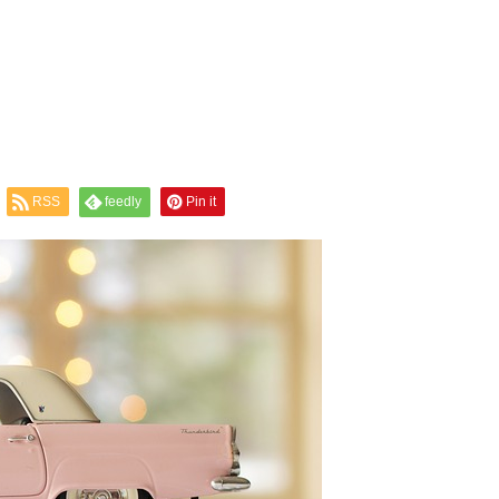
RSS
feedly
Pin it