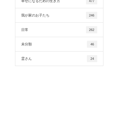
幸せになるための生き方
477
我が家のお子たち
246
日常
262
未分類
46
霊さん
24