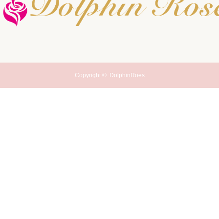
Copyright ©
DolphinRoes