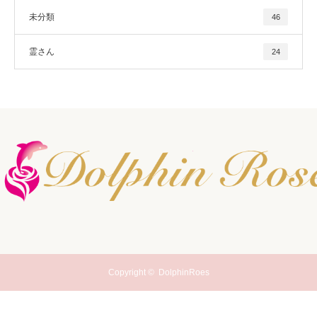
未分類
46
霊さん
24
Copyright ©
DolphinRoes