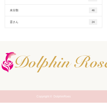
未分類
46
霊さん
24
Copyright ©
DolphinRoes