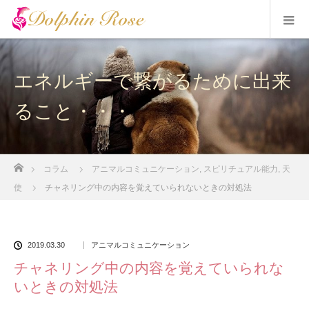
エネルギーで繋がるために出来
ること・・・
ホーム
コラム
アニマルコミュニケーション
,
スピリチュアル能力
,
天
使
チャネリング中の内容を覚えていられないときの対処法
2019.03.30
アニマルコミュニケーション
チャネリング中の内容を覚えていられな
いときの対処法