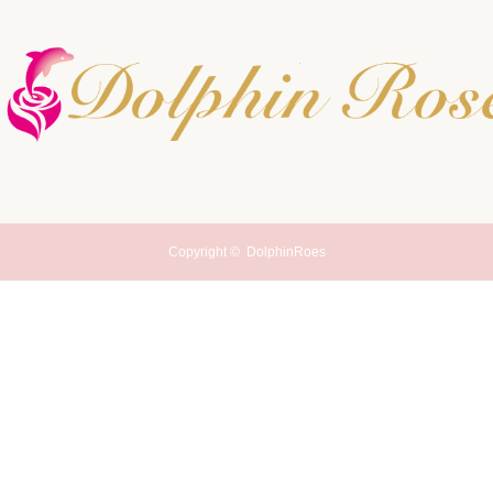
Copyright ©
DolphinRoes