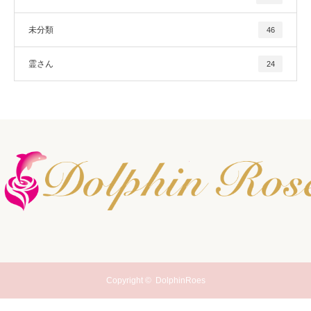
未分類
46
霊さん
24
Copyright ©
DolphinRoes