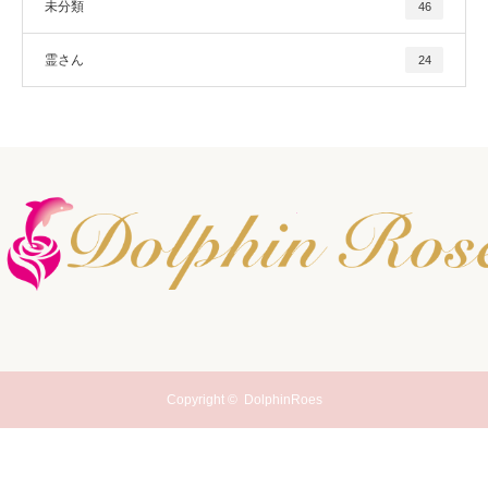
未分類
46
霊さん
24
Copyright ©
DolphinRoes