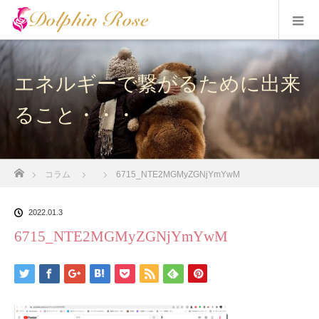
エネルギーで繋がるために出来
ること・・・
ホーム
コラム
6715_NTE2MGMyZGNjYmYwM
2022.01.3
6715_NTE2MGMyZGNjYmYwM