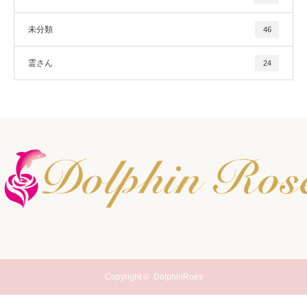
未分類
46
霊さん
24
Copyright ©
DolphinRoes