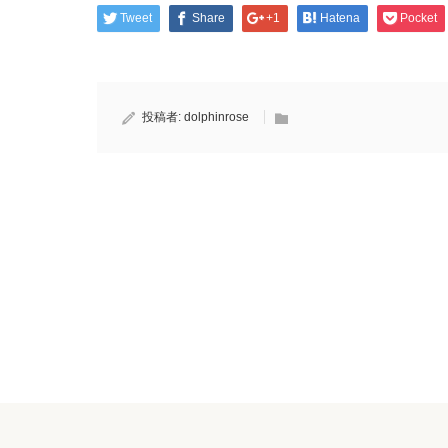
Tweet
Share
+1
Hatena
Pocket
投稿者:
dolphinrose