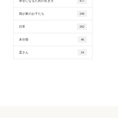
幸せになるための生き方
477
我が家のお子たち
246
日常
262
未分類
46
霊さん
24