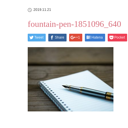
2019.11.21
fountain-pen-1851096_640
Tweet
Share
+1
Hatena
Pocket