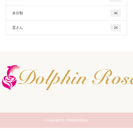
未分類
46
霊さん
24
Copyright ©
DolphinRoes