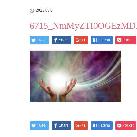
2021.03.6
6715_NmMyZTI0OGEzMD
Tweet
Share
+1
Hatena
Pocket
Tweet
Share
+1
Hatena
Pocket