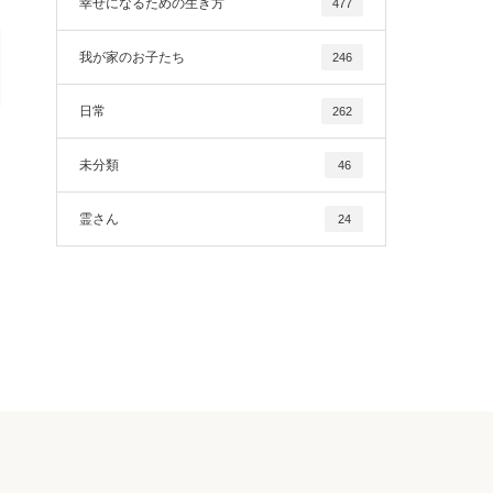
幸せになるための生き方
477
我が家のお子たち
246
日常
262
未分類
46
霊さん
24