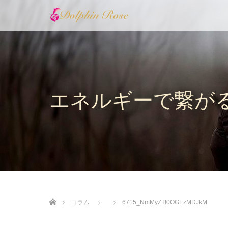
エネルギーで繋が
ホーム
コラム
6715_NmMyZTI0OGEzMDJkM