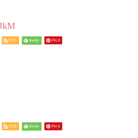
JkM
RSS
feedly
Pin it
RSS
feedly
Pin it