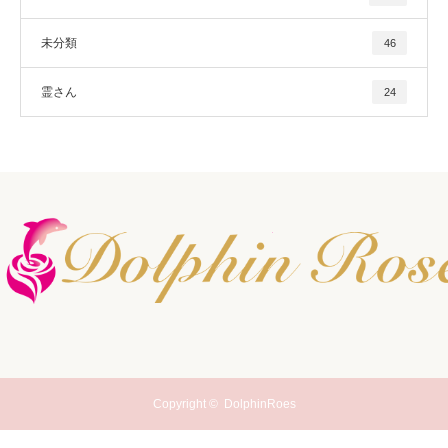
未分類
46
霊さん
24
Copyright ©
DolphinRoes