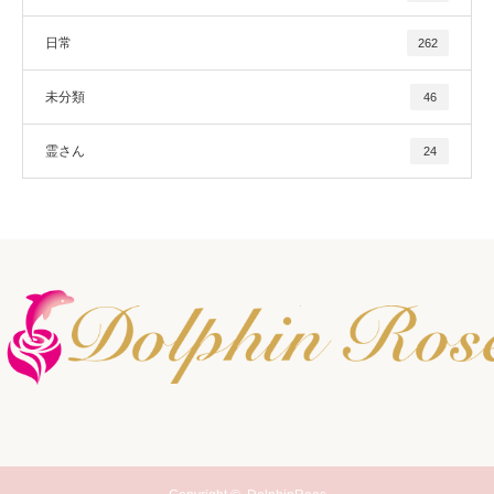
日常
262
未分類
46
霊さん
24