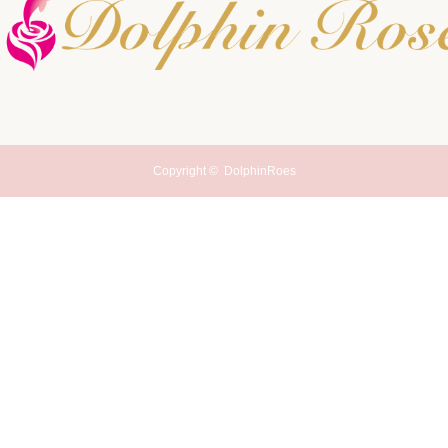
Copyright ©
DolphinRoes